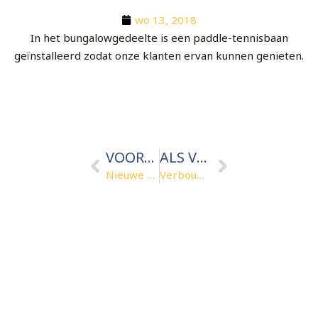
wo 13, 2018
In het bungalowgedeelte is een paddle-tennisbaan
geïnstalleerd zodat onze klanten ervan kunnen genieten.
Vorige
Volgende
VOORMALIG
ALS VERVOLG OP
Nieuwe parkeerplaats op de camping
Verbouwing van de faciliteit