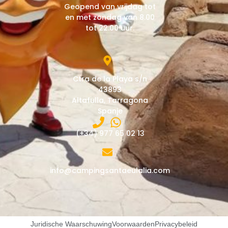
Geopend van vrijdag tot
en met zondag van 8.00
tot 22.00 uur.
Ctra de la Playa s/n
43893
Altafulla, Tarragona
Spanje
(+34) 977 65 02 13
info@campingsantaeulalia.com
Juridische Waarschuwing
Voorwaarden
Privacybeleid