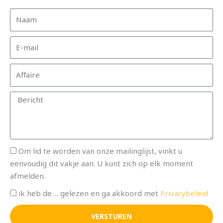
N
a
a
E
m
-
m
A
a
f
i
f
B
l
a
e
i
r
r
i
e
c
R
Om lid te worden van onze mailinglijst, vinkt u
h
e
eenvoudig dit vakje aan. U kunt zich op elk moment
t
c
afmelden.
l
P
ik heb de ... gelezen en ga akkoord met
Privacybeleid
a
r
m
VERSTUREN
i