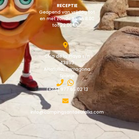
RECEPTIE
Geopend van vrijdag tot
en met zondag van 8.00
tot 22.00 uur.
Ctra de la Playa s/n
43893
Altafulla, Tarragona
Spanje
(+34) 977 65 02 13
info@campingsantaeulalia.com