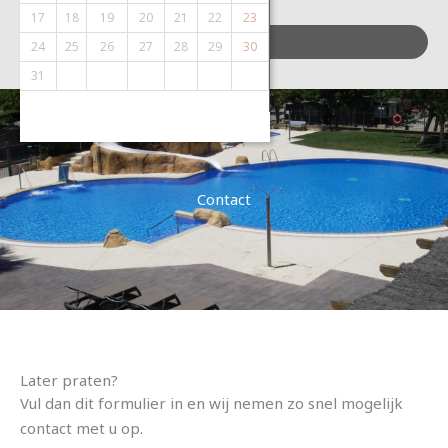
17
18
19
20
21
22
23
21
22
23
24
25
ZOEKEN
24
25
26
27
28
29
30
28
29
30
31
Contact
Later praten?
Vul dan dit formulier in en wij nemen zo snel mogelijk
contact met u op.