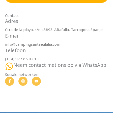
e
v
a
Contact
c
Adres
y
Ctra de la playa, s/n 43893-Altafulla, Tarragona Spanje
E-mail
info@campingsantaeulalia.com
Telefoon
(+34) 977 65 02 13
Neem contact met ons op via WhatsApp
Sociale netwerken
F
i
Y
a
n
o
c
s
u
e
t
T
b
a
u
o
g
b
o
r
e
k
a
-
m
f