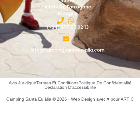
43893
Altafulla, Tarragone
Espagne
(+34) 977 65 02 13
info@campingsantaeulalia.com
Avis Juridique
Termes Et Conditions
Politique De Confidentialité
Déclaration D'accessibilité
Camping Santa Eulàlia © 2026 ·
Web Design
avec ♥️ pour ARTIC