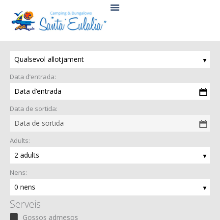
Vés
al
contingut
Qualsevol allotjament
Data d’entrada:
Data d’entrada
Data de sortida:
Data de sortida
Adults:
2 adults
Nens:
0 nens
Serveis
Gossos admesos