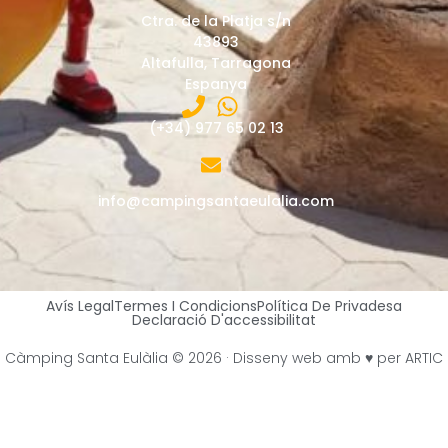
Ctra. de la Platja s/n
43893
Altafulla, Tarragona
Espanya
(+34) 977 65 02 13
info@campingsantaeulalia.com
Avís Legal
Termes I Condicions
Política De Privadesa
Declaració D'accessibilitat
Càmping Santa Eulàlia © 2026 ·
Disseny web
amb ♥️ per ARTIC