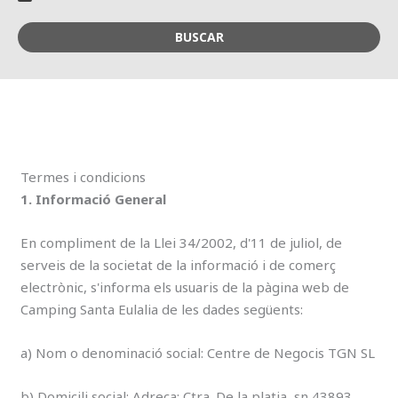
BUSCAR
Termes i condicions
1. Informació General
En compliment de la Llei 34/2002, d'11 de juliol, de
serveis de la societat de la informació i de comerç
electrònic, s'informa els usuaris de la pàgina web de
Camping Santa Eulalia de les dades següents:
a) Nom o denominació social: Centre de Negocis TGN SL
b) Domicili social: Adreça: Ctra. De la platja, sn 43893