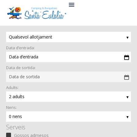
Vés
al
contingut
Qualsevol allotjament
Data d’entrada:
Data d’entrada
Data de sortida:
Data de sortida
Adults:
2 adults
Nens:
0 nens
Serveis
Gossos admesos