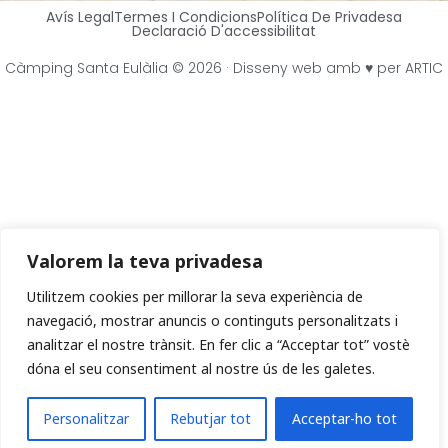
Avís Legal
Termes I Condicions
Política De Privadesa
Declaració D'accessibilitat
Càmping Santa Eulàlia © 2026 ·
Disseny web
amb ♥️ per ARTIC
Valorem la teva privadesa
Utilitzem cookies per millorar la seva experiència de
navegació, mostrar anuncis o continguts personalitzats i
analitzar el nostre trànsit. En fer clic a “Acceptar tot” vostè
dóna el seu consentiment al nostre ús de les galetes.
Com et podem ajudar?
Personalitzar
Rebutjar tot
Acceptar-ho tot
OPEN