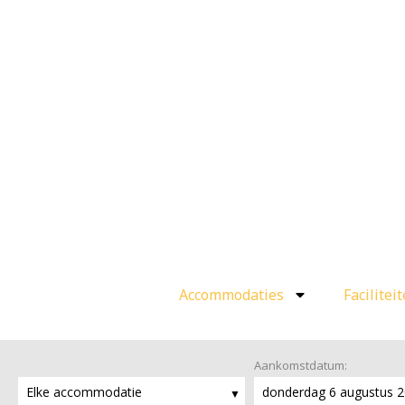
Ga
naar
de
inhoud
Accommodaties
Facilitei
Aankomstdatum:
Elke accommodatie
donderdag 6 augustus 