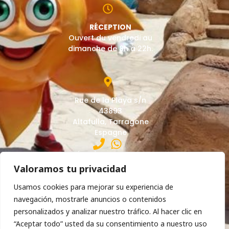
RÉCEPTION
Ouvert du vendredi au
dimanche de 8h à 22h.
Rue de la Playa s/n
43893
Altafulla, Tarragone
Espagne
(+34) 977 65 02 13
Valoramos tu privacidad
Usamos cookies para mejorar su experiencia de
info@campingsantaeulalia.com
navegación, mostrarle anuncios o contenidos
personalizados y analizar nuestro tráfico. Al hacer clic en
“Aceptar todo” usted da su consentimiento a nuestro uso