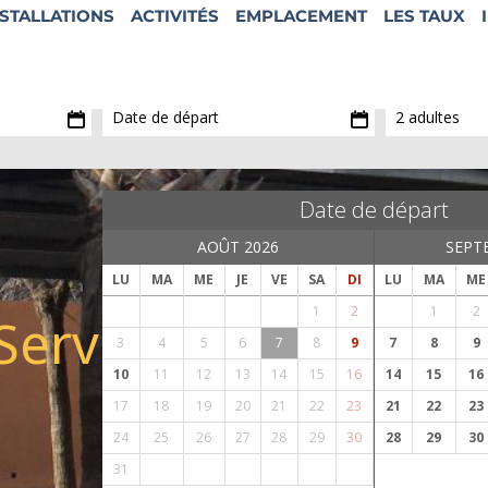
NSTALLATIONS
ACTIVITÉS
EMPLACEMENT
LES TAUX
Date de départ:
Adultes:
Date de départ
2 adultes
Date de départ
AOÛT 2026
SEPT
LU
MA
ME
JE
VE
SA
DI
LU
MA
ME
1
2
1
2
Service camping-ca
3
4
5
6
7
8
9
7
8
9
10
11
12
13
14
15
16
14
15
16
17
18
19
20
21
22
23
21
22
23
24
25
26
27
28
29
30
28
29
30
31