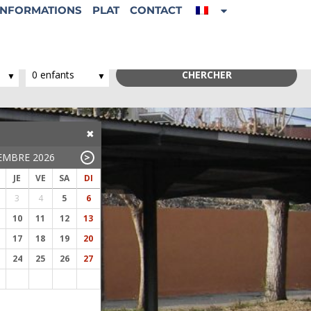
INFORMATIONS
PLAT
CONTACT
Enfants:
0 enfants
CHERCHER
EMBRE 2026
>
OCTOBRE 2026
JE
VE
SA
DI
LU
MA
ME
JE
VE
SA
DI
LU
3
4
5
6
1
2
3
4
r
10
11
12
13
5
6
7
8
9
10
11
2
17
18
19
20
12
13
14
15
16
17
18
9
24
25
26
27
19
20
21
22
23
24
25
16
26
27
28
29
30
31
23
30