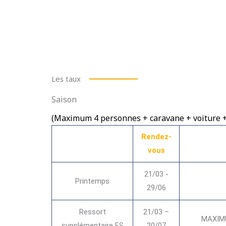
Les taux
Saison
(Maximum 4 personnes + caravane + voiture + 
Rendez-
vous
21/03 -
Printemps
29/06
Ressort
21/03 –
MAXIMU
supplémentaire FS
20/07