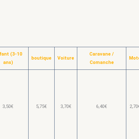
fant (3-10
Caravane /
boutique
Voiture
Mot
ans)
Comanche
3,50€
5,75€
3,70€
6,40€
2,70