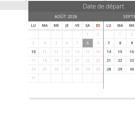
Date de départ
AOÛT 2026
SEPT
LU
MA
ME
JE
VE
SA
DI
LU
MA
ME
1
2
1
2
3
4
5
6
7
8
9
7
8
9
10
11
12
13
14
15
16
14
15
16
17
18
19
20
21
22
23
21
22
23
24
25
26
27
28
29
30
28
29
30
31
Les taux