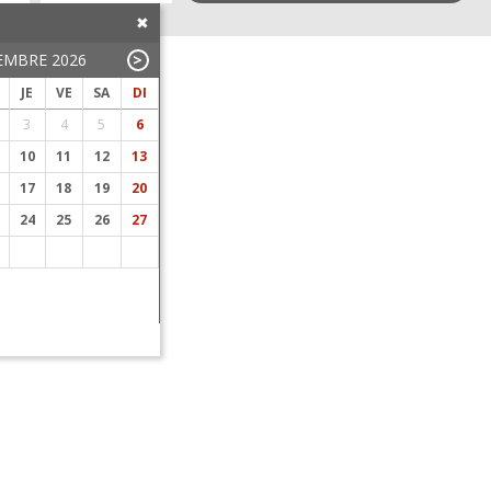
EMBRE 2026
>
OCTOBRE 2026
JE
VE
SA
DI
LU
MA
ME
JE
VE
SA
DI
LU
3
4
5
6
1
2
3
4
10
11
12
13
5
6
7
8
9
10
11
2
17
18
19
20
12
13
14
15
16
17
18
9
24
25
26
27
19
20
21
22
23
24
25
16
26
27
28
29
30
31
23
30