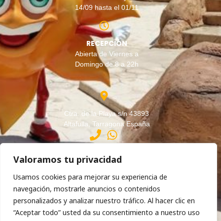
14/09 hasta el 01/11
RECEPCIÓN
Abierta de Viernes a
Domingo de 8 a 22h
Ctra. de la Playa s/n 43893
Altafulla, Tarragona España
(+34) 977 65 02 13
Valoramos tu privacidad
Usamos cookies para mejorar su experiencia de
info@campingsantaeulalia.com
navegación, mostrarle anuncios o contenidos
personalizados y analizar nuestro tráfico. Al hacer clic en
“Aceptar todo” usted da su consentimiento a nuestro uso