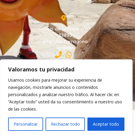
Ctra. de la Playa s/n
43893
Altafulla, Tarragona
Spanien
(+34) 977 65 02 13
Valoramos tu privacidad
Usamos cookies para mejorar su experiencia de
info@campingsantaeulalia.com
navegación, mostrarle anuncios o contenidos
personalizados y analizar nuestro tráfico. Al hacer clic en
“Aceptar todo” usted da su consentimiento a nuestro uso
de las cookies.
Rechtliche Warnung
Geschäftsbedingungen
Datenschutzrichtlinie
Erklärung Zur Barrierefreiheit
¿Cómo podemos ayudarte?
Personalizar
Rechazar todo
Aceptar todo
Campingplatz Santa Eulàlia © 2026 ·
Web-Design
mit ♥️ für ARTIC
OPEN